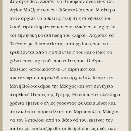
Δεν άργησαν, λοιπόν, να στραφούν εναντίον του
Αγίου Μαξίμου και της διδασκαλίας του, ίδιαίτερα
όταν άρχισε να ασκεί κριτική στις συνήθειες του
λαού, την σκληρότητα και την αδικία των ισχυρών
και την ηθική κατάπτωση του κλήρου. Άρχισαν να
βλέπουν με δυσπιστία τις μεταφράσεις του, να
ερεθίζονται από τις επιπλήξεις του και ο ίδιος να
χάνει τους ισχυρούς προστάτες του. Ο Άγιος
Μάξιμος καταδικάστηκε ως αιρετικός και
αμετανόητα αμαρτωλός και αρχικά κλείστηκε στη
Μονή Βολοκολάμσκ της Μόσχας και στη συνέχεια
στη Μονή Ότροτς της Τρέρης. Είκοσι πέντε ολόκληρα
χρόνια έμεινε ο άγιος γέροντας φυλακισμένος και,
όταν κάποτε παρακάλεσε τον Μητροπολίτη Μόσχας
να τον λυτρώσει από τα βάσανά του, εκείνος του
απάντησε «ασπαζόμεθα τα δεσμά σου ως ενός των