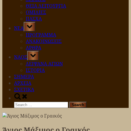
ΘΕΙΑ ΛΕΙΤΟΥΡΓΙΑ
ΟΜΙΛΙΕΣ
ΠΑΣΧΑ
Toggle
ΝΕΑ
sub-
menu
ΠΡΟΓΡΑΜΜΑ
ΑΝΑΚΟΙΝΩΣΕΙΣ
ΑΡΘΡΑ
Toggle
ΝΑΟΣ
sub-
menu
ΛΕΙΨΑΝΑ ΑΓΙΩΝ
ΙΣΤΟΡΙΑ
ΣΗΜΕΡΑ
ΑΡΧΕΙΑ
ΣΧΕΤΙΚΑ
Toggle
search
Search
form
for:
Άγιος Μάξιμος ο Γραικός