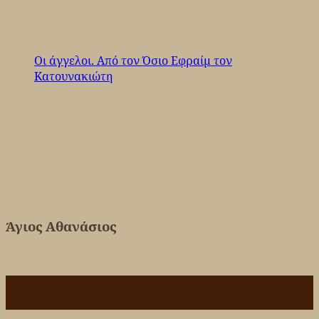
Οι άγγελοι. Από τον Όσιο Εφραίμ τον
Κατουνακιώτη
Άγιος Αθανάσιος