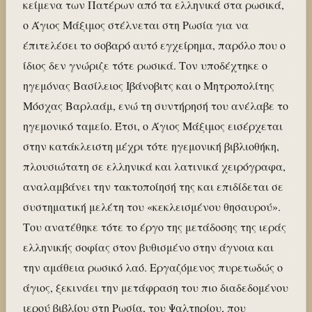
κείμενα των Πατέρων από τα ελληνικά στα ρωσικά,
ο Άγιος Μάξιμος στέλνεται στη Ρωσία για να
έπιτελέσει το σοβαρό αυτό εγχείρημα, παρόλο που ο
ίδιος δεν γνώριζε τότε ρωσικά. Τον υποδέχτηκε ο
ηγεμόνας Βασίλειος Ιβάνοβιτς και ο Μητροπολίτης
Μόσχας Βαρλαάμ, ενώ τη συντήρησή του ανέλαβε το
ηγεμονικό ταμείο. Έτσι, ο Άγιος Μάξιμος εισέρχεται
στην κατάκλειστη μέχρι τότε ηγεμονική βιβλιοθήκη,
πλουσιώτατη σε ελληνικά και λατινικά χειρόγραφα,
αναλαμβάνει την τακτοποίησή της και επιδίδεται σε
συστηματική μελέτη του «κεκλεισμένου θησαυρού».
Του ανατέθηκε τότε το έργο της μετάδοσης της ιεράς
ελληνικής σοφίας στον βυθισμένο στην άγνοια και
την αμάθεια ρωσικό λαό. Εργαζόμενος πυρετωδώς ο
άγιος, ξεκινάει την μετάφραση του πιο διαδεδομένου
ιερού βιβλίου στη Ρωσία, του Ψαλτηρίου, που