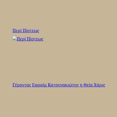
Περί Πίστεως
Γέροντας Εφραίμ Κατουνακιώτης η Θεία Χάρις