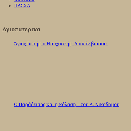
ΠΑΣΧΑ
Αγιοπατερικα
Άγιος Ιωσήφ ο Ησυχαστής: Λοιπόν βιάσου.
Ο Παράδεισος και η κόλαση – του Α. Νικοδήμου