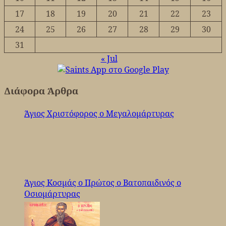
17
18
19
20
21
22
23
24
25
26
27
28
29
30
31
« Jul
Διάφορα Άρθρα
Άγιος Χριστόφορος ο Μεγαλομάρτυρας
Άγιος Κοσμάς ο Πρώτος ο Βατοπαιδινός ο
Οσιομάρτυρας