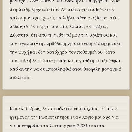
μοναχός. Αντί λοιπόν να αναλάβει καθηγητική έδρα
στη Δύση, έρχεται στον Άθω και εγκαταβιώνει ως
απλός μοναχός χωρίς να λάβει κάποιο αξίωμα. Λέει
ο ίδιος σε ένα έργο του «συ, λοιπόν, γνωρίζεις,
Δέσποτα, ότι από τη νεότητά μου την αγάπησα και
την αγαπώ (=την ορθόδοξη χριστιανική πίστη) με όλη
την ψυχή και δεν αστόχησα του ποθουμένου, κατά
την πολλή δε φιλανθρωπία και αγαθότητα αξιώθηκα
από αυτήν να συμπεριληφθώ στον θεοφιλή μοναχικό
σύλλογο».
Και εκεί, όμως, δεν επρόκειτο να ησυχάσει. Όταν o
ηγεμόνας της Ρωσίας ζήτησε έναν λόγιο μοναχό για
να μεταφράσει τα λειτουργικά βιβλία και τα