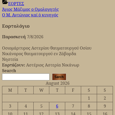
ΕΟΡΤΕΣ
Post
Previous
Άγιος Μάξιμος o Ομολογητής
Post:
Next
Ο Μ. Αντώνιος καί ὁ κυνηγός
navigation
Post:
Εορτολόγιο
Παρασκευή
7/8/2026
Οσιομάρτυρος Αστερίου θαυματουργού Οσίου
Νικάνορος θαυματουργού εν Ζάβορδα
Νηστεία
Εορτάζουν:
Αστέριος Αστερία Νικάνωρ
Search
Serch
August 2026
M
T
W
T
F
S
S
1
2
3
4
5
6
7
8
9
10
11
12
13
14
15
16