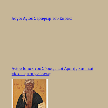
Λόγοι Αγίου Σεραφείμ του Σάρωφ
Αγίου Ισαάκ του Σύρου, περί Αρετής και περί
πίστεως και γνώσεως