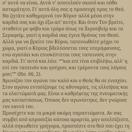
σ’ αυτά να είναι. Αυτά ν’ αποτελούν σκοπό και πόθο
ασταμάτητο. Γι’ αυτά όλη σας η προσευχή προς το Θεό.
Να ζητάτε καθημερινά τον Κύριο· αλλά μέσα στην
καρδιά σας και όχι έξω απ’ αυτήν. Και όταν Τον βρείτε,
σταθείτε με φόβο και τρόμο όπως τα Χερουβείμ και τα
Σεραφείμ, γιατί η καρδιά σας έγινε θρόνος του Θεού.
Αλλά για να βρείτε τον Κύριο, ταπεινωθείτε μέχρι το
χώμα, γιατί ο Κύριος βδελύσσεται τους υπερήφανους,
ενώ αγαπάει και επισκέπτεται τους ταπεινούς στην
καρδιά. Γι’ αυτό και λέει: “”και επί τίνα επιβλέψω, αλλ’ η
επί τον ταπεινόν και ησύχιον, και τρέμοντα τους λόγους
μου;”” (Ησ. 66, 2).
Άγωνίζου τον αγώνα τον καλό και ο Θεός θα σε ενισχύει.
Στον αγώνα εντοπίζουμε τις αδυναμίες, τις ελλείψεις και
τα ελαττώματά μας. Είναι ο καθρέφτης της πνευματικής
μας καταστάσεως. Όποιος δεν αγωνίστηκε, δεν γνώρισε
τον εαυτό του.
Προσέχετε και τα μικρά ακόμη παραπτώματα. Αν σας
συμβεί από απροσεξία κάποια αμαρτία, μην απελπίζεστε,
αλλά σηκωθείτε γρήγορα, προσπέστε στο θεό που έχει τη