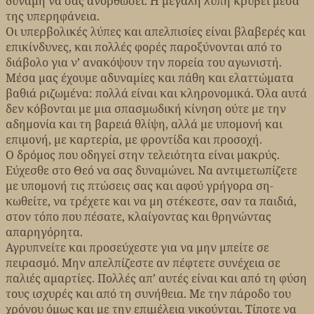
δύναμη να σας ανορθώσει. Η μεγάλη λύπη κρύβει μέσα
της υπερηφάνεια.
Οι υπερβολικές λύπες και απελπισίες είναι βλαβερές και
επικίνδυνες, και πολλές φορές παροξύνονται από το
διάβολο για ν’ ανακόψουν την πορεία του αγωνιστή.
Μέσα μας έχουμε αδυναμίες και πάθη και ελαττώματα
βαθιά ριζωμένα: πολλά είναι και κληρονομικά. Όλα αυτά
δεν κόβονται με μια σπασμωδική κίνηση ούτε με την
αδημονία και τη βαρειά θλίψη, αλλά με υπομονή και
επιμονή, με καρτερία, με φροντίδα και προσοχή.
Ο δρόμος που οδηγεί στην τελειότητα είναι μακρύς.
Εύχεσθε στο Θεό να σας δυναμώνει. Να αντιμετωπίζετε
με υπομονή τις πτώσεις σας και αφού γρήγορα ση-
κωθείτε, να τρέχετε και να μη στέκεστε, σαν τα παιδιά,
στον τόπο που πέσατε, κλαίγοντας και θρηνώντας
απαρηγόρητα.
Αγρυπνείτε και προσεύχεστε για να μην μπείτε σε
πειρασμό. Μην απελπίζεστε αν πέφτετε συνέχεια σε
παλιές αμαρτίες. Πολλές απ’ αυτές είναι και από τη φύση
τους ισχυρές και από τη συνήθεια. Με την πάροδο του
χρόνου όμως και με την επιμέλεια νικούνται. Τίποτε να