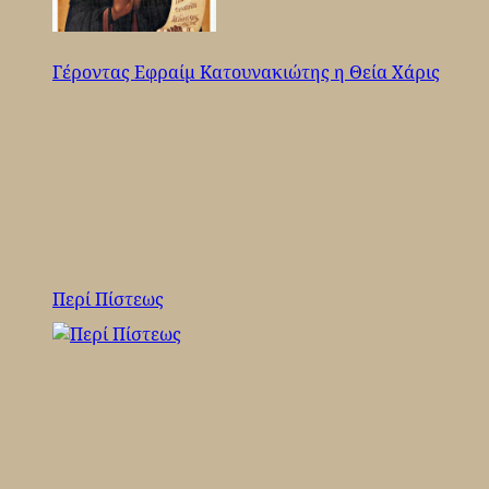
Γέροντας Εφραίμ Κατουνακιώτης η Θεία Χάρις
Περί Πίστεως