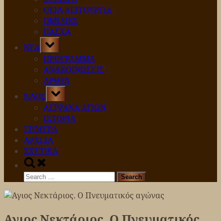
ΘΕΙΑ ΛΕΙΤΟΥΡΓΙΑ
ΟΜΙΛΙΕΣ
ΠΑΣΧΑ
Toggle
ΝΕΑ
sub-
menu
ΠΡΟΓΡΑΜΜΑ
ΑΝΑΚΟΙΝΩΣΕΙΣ
ΑΡΘΡΑ
Toggle
ΝΑΟΣ
sub-
menu
ΛΕΙΨΑΝΑ ΑΓΙΩΝ
ΙΣΤΟΡΙΑ
ΣΗΜΕΡΑ
ΑΡΧΕΙΑ
ΣΧΕΤΙΚΑ
Toggle
search
Search
form
for:
Αγιος Νεκτάριος. Ο Πνευματικός