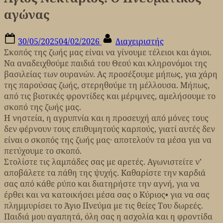
αγώνας
Posted
By
30/05/2025
04/02/2026
Διαχειριστής
on
Σκοπός της ζωής μας είναι να γίνουμε τέλειοι και άγιοι.
Να αναδειχθούμε παιδιά του Θεού και κληρονόμοι της
βασιλείας των ουρανών. Ας προσέξουμε μήπως, για χάρη
της παρούσας ζωής, στερηθούμε τη μέλλουσα. Μήπως,
από τις βιοτικές φροντίδες και μέριμνες, αμελήσουμε το
σκοπό της ζωής μας.
Η νηστεία, η αγρυπνία και η προσευχή από μόνες τους
δεν φέρνουν τους επιθυμητούς καρπούς, γιατί αυτές δεν
είναι ο σκοπός της ζωής μας· αποτελούν τα μέσα για να
πετύχουμε το σκοπό.
Στολίστε τις λαμπάδες σας με αρετές. Αγωνιστείτε ν’
αποβάλετε τα πάθη της ψυχής. Καθαρίστε την καρδιά
σας από κάθε ρύπο και διατηρήστε την αγνή, για να
έρθει και να κατοικήσει μέσα σας ο Κύριος• για να σας
πλημμυρίσει το Άγιο Πνεύμα με τις θείες Του δωρεές.
Παιδιά μου αγαπητά, όλη σας η ασχολία και η φροντίδα