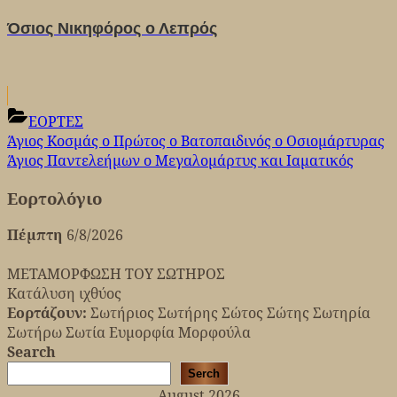
Όσιος Νικηφόρος ο Λεπρός
ΕΟΡΤΕΣ
Post
Previous
Άγιος Κοσμάς ο Πρώτος ο Βατοπαιδινός ο Οσιομάρτυρας
Post:
Next
Άγιος Παντελεήμων ο Μεγαλομάρτυς και Ιαματικός
navigation
Post:
Εορτολόγιο
Πέμπτη
6/8/2026
ΜΕΤΑΜΟΡΦΩΣΗ ΤΟΥ ΣΩΤΗΡΟΣ
Κατάλυση ιχθύος
Εορτάζουν:
Σωτήριος Σωτήρης Σώτος Σώτης Σωτηρία
Σωτήρω Σωτία Ευμορφία Μορφούλα
Search
Serch
August 2026