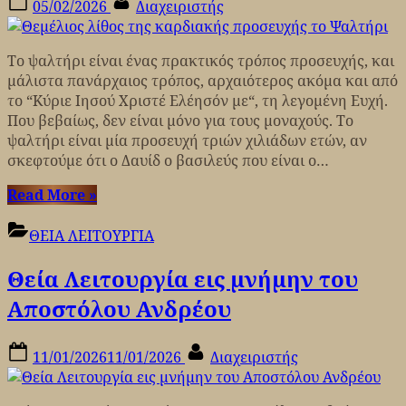
05/02/2026
Διαχειριστής
on
Το ψαλτήρι είναι ένας πρακτικός τρόπος προσευχής, και
μάλιστα πανάρχαιος τρόπος, αρχαιότερος ακόμα και από
το “Κύριε Ιησού Χριστέ Ελέησόν με“, τη λεγομένη Ευχή.
Που βεβαίως, δεν είναι μόνο για τους μοναχούς. Το
ψαλτήρι είναι μία προσευχή τριών χιλιάδων ετών, αν
σκεφτούμε ότι ο Δαυίδ ο βασιλεύς που είναι ο…
“Θεμέλιος
Read More
»
λίθος
της
ΘΕΙΑ ΛΕΙΤΟΥΡΓΙΑ
καρδιακής
Θεία Λειτουργία εις μνήμην του
προσευχής
το
Αποστόλου Ανδρέου
Ψαλτήρι”
Posted
By
11/01/2026
11/01/2026
Διαχειριστής
on