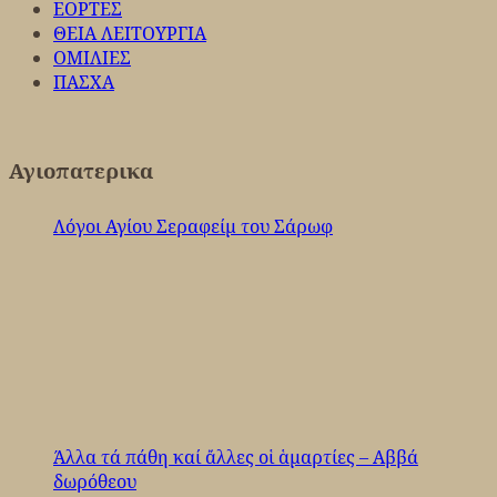
ΕΟΡΤΕΣ
ΘΕΙΑ ΛΕΙΤΟΥΡΓΙΑ
ΟΜΙΛΙΕΣ
ΠΑΣΧΑ
Αγιοπατερικα
Λόγοι Αγίου Σεραφείμ του Σάρωφ
Άλλα τά πάθη καί ἄλλες οἱ ἁμαρτίες – Αββά
δωρόθεου