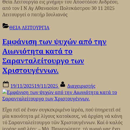
Θεία Λειτουργία εις μνήμην του Αποστόλου Ανδρέου,
από τον Ι Ν Αγ Αθανασίου Πολυκάστρου 30 11 2025
Λειτουργεί ο πατήρ Ιουλιανός
ΘΕΙΑ ΛΕΙΤΟΥΡΓΙΑ
Εμφάνιση των ψυχών από την
Αιωνιότητα κατά το
Σαρανταλείτουργο των
Χριστουγέννων.
Posted
By
19/11/2025
19/11/2025
Διαχειριστής
on
Εἶχα πεῖ σέ ἕναν συγκεκριμένο ἱερέα, πού ὑπηρετεῖ σέ
μία κοινότητα μέ λίγους κατοίκους, νά ἀρχίση νά κάνη
τό Σαρανταλείτουργο τῶν Χριστουγέννων. Καί ὁ καλός
ἱερέας μοῦ λέει: – Μά, Πανιερώτατε, τό χωριό μας ἔχει