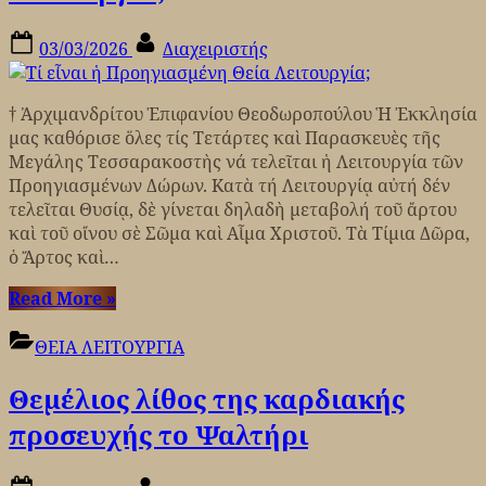
ΘΕΙΑ
Posted
By
ΛΕΙΤΟΥΡΓΙΑ
03/03/2026
Διαχειριστής
on
† Ἀρχιμανδρίτου Ἐπιφανίου Θεοδωροπούλου Ἡ Ἐκκλησία
μας καθόρισε ὅλες τίς Τετάρτες καὶ Παρασκευὲς τῆς
Μεγάλης Τεσσαρακοστὴς νά τελεῖται ἡ Λειτουργία τῶν
Προηγιασμένων Δώρων. Κατὰ τή Λειτουργίᾳ αὐτή δέν
τελεῖται Θυσίᾳ, δὲ γίνεται δηλαδὴ μεταβολή τοῦ ἄρτου
καὶ τοῦ οἴνου σὲ Σῶμα καὶ Αἷμα Χριστοῦ. Τὰ Τίμια Δῶρα,
ὁ Ἄρτος καὶ…
“Τί
Read More
»
εἶναι
ἡ
ΘΕΙΑ ΛΕΙΤΟΥΡΓΙΑ
Προηγιασμένη
Θεμέλιος λίθος της καρδιακής
Θεία
Λειτουργία;”
προσευχής το Ψαλτήρι
Posted
By