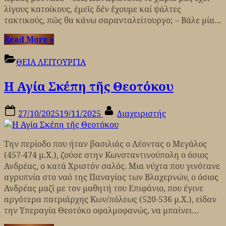
λίγους κατοίκους, ἐμεῖς δέν ἔχουμε καί ψάλτες
τακτικούς, πῶς θα κάνω σαρανταλείτουργο; – Βάλε μία…
“Εμφάνιση
Read More
»
των
ψυχών
ΘΕΙΑ ΛΕΙΤΟΥΡΓΙΑ
από
Η Αγία Σκέπη τῆς Θεοτόκου
την
Αιωνιότητα
κατά
Posted
By
27/10/2025
19/11/2025
Διαχειριστής
το
on
Σαρανταλείτουργο
των
Την περίοδο που ήταν βασιλιάς ο Λέοντας ο Μεγάλος
Χριστουγέννων.”
(457-474 μ.Χ.), ζούσε στην Κωνσταντινούπολη ο όσιος
Ανδρέας, ο κατά Χριστόν σαλός. Μια νύχτα που γινότανε
αγρυπνία στο ναό της Παναγίας των Βλαχερνών, ο όσιος
Ανδρέας μαζί με τον μαθητή του Επιφάνιο, που έγινε
αργότερα πατριάρχης Κων/πόλεως (520-536 μ.Χ.), είδαν
την Υπεραγία Θεοτόκο οφαλμοφανώς, να μπαίνει…