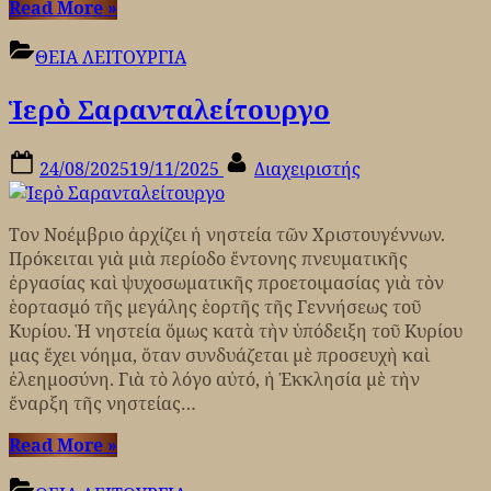
“Η
Read More
»
Αγία
Σκέπη
ΘΕΙΑ ΛΕΙΤΟΥΡΓΙΑ
τῆς
Ἱερὸ Σαρανταλείτουργο
Θεοτόκου”
Posted
By
24/08/2025
19/11/2025
Διαχειριστής
on
Τον Νοέμβριο ἀρχίζει ἡ νηστεία τῶν Χριστουγέννων.
Πρόκειται γιὰ μιὰ περίοδο ἔντονης πνευματικῆς
ἐργασίας καὶ ψυχοσωματικῆς προετοιμασίας γιὰ τὸν
ἑορτασμό τῆς μεγάλης ἑορτῆς τῆς Γεννήσεως τοῦ
Κυρίου. Ἡ νηστεία ὅμως κατὰ τὴν ὑπόδειξη τοῦ Κυρίου
μας ἔχει νόημα, ὅταν συνδυάζεται μὲ προσευχὴ καὶ
ἐλεημοσύνη. Γιὰ τὸ λόγο αὐτό, ἡ Ἐκκλησία μὲ τὴν
ἔναρξη τῆς νηστείας…
“Ἱερὸ
Read More
»
Σαρανταλείτουργο”