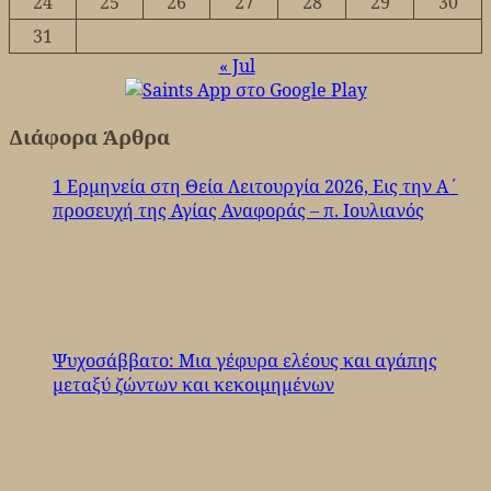
24
25
26
27
28
29
30
31
« Jul
Διάφορα Άρθρα
1 Ερμηνεία στη Θεία Λειτουργία 2026, Εις την Α΄
προσευχή της Αγίας Αναφοράς – π. Ιουλιανός
Ψυχοσάββατο: Μια γέφυρα ελέους και αγάπης
μεταξύ ζώντων και κεκοιμημένων