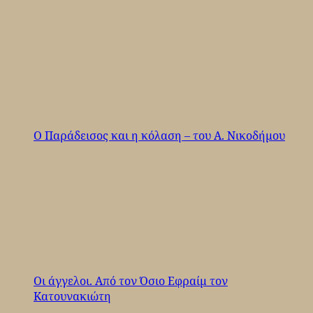
Ο Παράδεισος και η κόλαση – του Α. Νικοδήμου
Οι άγγελοι. Από τον Όσιο Εφραίμ τον
Κατουνακιώτη